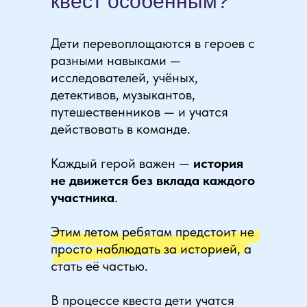
квест особенным?
Дети перевоплощаются в героев с
разными навыками —
исследователей, учёных,
детективов, музыкантов,
путешественников — и учатся
действовать в команде.
Каждый герой важен —
история
не движется без вклада каждого
участника
.
Этим летом ребятам предстоит не
просто наблюдать за историей, а
стать её частью.
В процессе квеста дети учатся